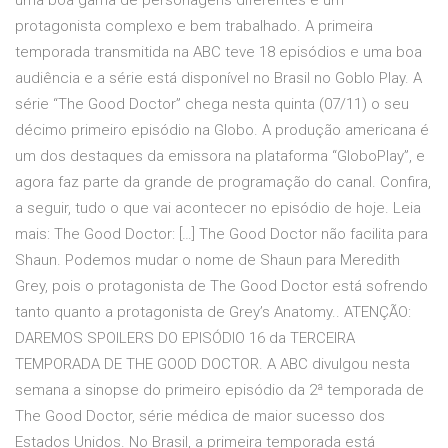
uma boa gama de personagens diferentes e um
protagonista complexo e bem trabalhado. A primeira
temporada transmitida na ABC teve 18 episódios e uma boa
audiência e a série está disponível no Brasil no Goblo Play. A
série “The Good Doctor” chega nesta quinta (07/11) o seu
décimo primeiro episódio na Globo. A produção americana é
um dos destaques da emissora na plataforma “GloboPlay”, e
agora faz parte da grande de programação do canal. Confira,
a seguir, tudo o que vai acontecer no episódio de hoje. Leia
mais: The Good Doctor: […] The Good Doctor não facilita para
Shaun. Podemos mudar o nome de Shaun para Meredith
Grey, pois o protagonista de The Good Doctor está sofrendo
tanto quanto a protagonista de Grey’s Anatomy.. ATENÇÃO:
DAREMOS SPOILERS DO EPISÓDIO 16 da TERCEIRA
TEMPORADA DE THE GOOD DOCTOR. A ABC divulgou nesta
semana a sinopse do primeiro episódio da 2ª temporada de
The Good Doctor, série médica de maior sucesso dos
Estados Unidos. No Brasil, a primeira temporada está