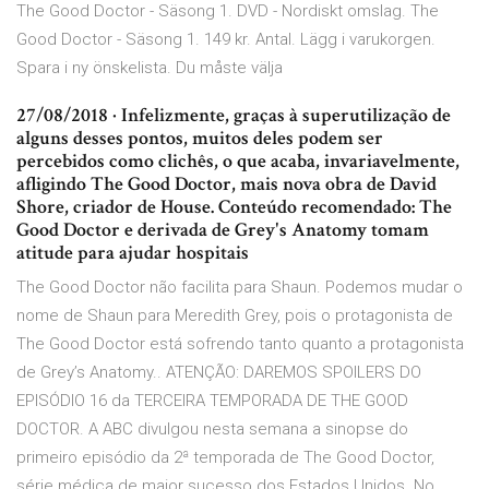
The Good Doctor - Säsong 1. DVD - Nordiskt omslag. The
Good Doctor - Säsong 1. 149 kr. Antal. Lägg i varukorgen.
Spara i ny önskelista. Du måste välja
27/08/2018 · Infelizmente, graças à superutilização de
alguns desses pontos, muitos deles podem ser
percebidos como clichês, o que acaba, invariavelmente,
afligindo The Good Doctor, mais nova obra de David
Shore, criador de House. Conteúdo recomendado: The
Good Doctor e derivada de Grey's Anatomy tomam
atitude para ajudar hospitais
The Good Doctor não facilita para Shaun. Podemos mudar o
nome de Shaun para Meredith Grey, pois o protagonista de
The Good Doctor está sofrendo tanto quanto a protagonista
de Grey’s Anatomy.. ATENÇÃO: DAREMOS SPOILERS DO
EPISÓDIO 16 da TERCEIRA TEMPORADA DE THE GOOD
DOCTOR. A ABC divulgou nesta semana a sinopse do
primeiro episódio da 2ª temporada de The Good Doctor,
série médica de maior sucesso dos Estados Unidos. No