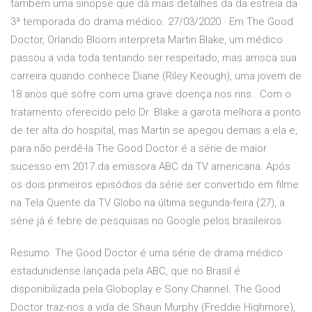
também uma sinopse que dá mais detalhes da da estreia da
3ª temporada do drama médico. 27/03/2020 · Em The Good
Doctor, Orlando Bloom interpreta Martin Blake, um médico
passou a vida toda tentando ser respeitado, mas arrisca sua
carreira quando conhece Diane (Riley Keough), uma jovem de
18 anos que sofre com uma grave doença nos rins.. Com o
tratamento oferecido pelo Dr. Blake a garota melhora a ponto
de ter alta do hospital, mas Martin se apegou demais a ela e,
para não perdê-la The Good Doctor é a série de maior
sucesso em 2017 da emissora ABC da TV americana. Após
os dois primeiros episódios da série ser convertido em filme
na Tela Quente da TV Globo na última segunda-feira (27), a
série já é febre de pesquisas no Google pelos brasileiros.
Resumo. The Good Doctor é uma série de drama médico
estadunidense lançada pela ABC, que no Brasil é
disponibilizada pela Globoplay e Sony Channel. The Good
Doctor traz-nos a vida de Shaun Murphy (Freddie Highmore),