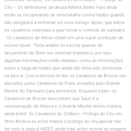
Céu – Os defensores da deusa Athena (Keiko Han) ainda
estão se recuperando de uma batalha contra Hades quando
são obrigados a enfrentar um novo inimigo: Apolo, que lidera
os cavaleiros celestiais e quer tomar o controle do santuário.
- Os cavaleiros de Atena voltam em uma super produção de
incrível visual - *Esta análise foi escrita quando do
lançamento do filme nos cinemas brasileiros, por isso
algumas informações estão datadas, como as informações
sobre a Saga de Hades que ainda não tinha sido terminada
na época. Com a derrota de Ikki, os Cavaleiros de Bronze são
atacados pelos Cavaleiros de Prata, enviados pelo Grande
Mestre do Santuário para eliminá-los. Enquanto lutam, os
Cavaleiros de Bronze descobrem que Saori é a
reencarnação de Athena e o Grande Mestre tentou matá-la
ainda bebê. Os Cavaleiros do Zodíaco - Prólogo do Céu um
filme #critica eu achei massa o prologo do ceu,apesar nao
ter visto a saga d HADES ainda mais achei incrivel as imagens