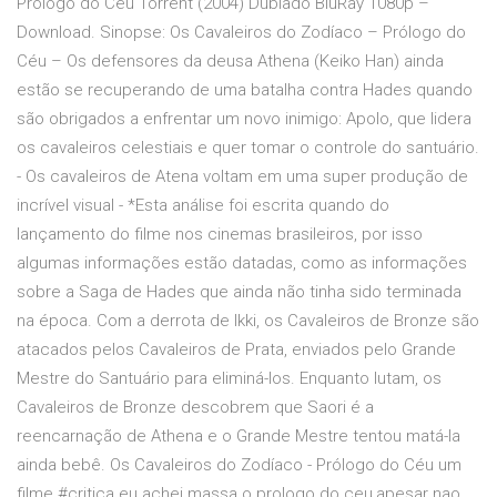
Prólogo do Céu Torrent (2004) Dublado BluRay 1080p –
Download. Sinopse: Os Cavaleiros do Zodíaco – Prólogo do
Céu – Os defensores da deusa Athena (Keiko Han) ainda
estão se recuperando de uma batalha contra Hades quando
são obrigados a enfrentar um novo inimigo: Apolo, que lidera
os cavaleiros celestiais e quer tomar o controle do santuário.
- Os cavaleiros de Atena voltam em uma super produção de
incrível visual - *Esta análise foi escrita quando do
lançamento do filme nos cinemas brasileiros, por isso
algumas informações estão datadas, como as informações
sobre a Saga de Hades que ainda não tinha sido terminada
na época. Com a derrota de Ikki, os Cavaleiros de Bronze são
atacados pelos Cavaleiros de Prata, enviados pelo Grande
Mestre do Santuário para eliminá-los. Enquanto lutam, os
Cavaleiros de Bronze descobrem que Saori é a
reencarnação de Athena e o Grande Mestre tentou matá-la
ainda bebê. Os Cavaleiros do Zodíaco - Prólogo do Céu um
filme #critica eu achei massa o prologo do ceu,apesar nao