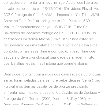
obrigados a enfrentar um novo inimigo: Apolo, que lidera os
cavaleiros celestiais e … 19/12/2016 · 50+ videos Play all Mix -
CDZ O Prólogo do Céu 「 AMV 」 Impossible YouTube [AMV]
Carrot vs Flota Daifuku - bring me to life - Duration: 5:30.
Minium Recommended for you 15/10/2016 · Filme Os
Cavaleiros do Zodiaco: Prólogo do Céu - Full HD 1080p. Os
defensores da deusa Athena (Keiko Han) ainda estão se
recuperando de uma batalha contra H Só fã dos cavaleiros
do Zodíaco mas esse filme é confuso (primeiro filme que
segue a ordem cronológica) qualidade de imagem muito
boa, batalhas legais, mas história que comete alguns
Sem poder contar com a ajuda dos cavaleiros de ouro, cujas
almas foram seladas para sempre pelos deuses, Seiya (Tôru
Furuya) e os demais cavaleiros de bronze precisarão
enfrentar sozinhos este desafio. Os Cavaleiros do Zodíaco –
Prólogo do Céu Torrent (2004) Dublado BluRay 1080p –
Download. Sinopse: Os Cavaleiros do Zodíaco – Prólogo do