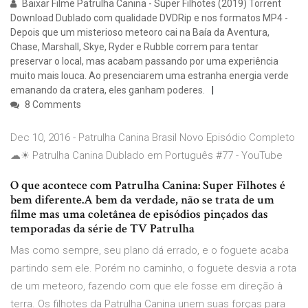
Baixar Filme Patrulha Canina - Super Filhotes (2019) Torrent
Download Dublado com qualidade DVDRip e nos formatos MP4 -
Depois que um misterioso meteoro cai na Baía da Aventura,
Chase, Marshall, Skye, Ryder e Rubble correm para tentar
preservar o local, mas acabam passando por uma experiência
muito mais louca. Ao presenciarem uma estranha energia verde
emanando da cratera, eles ganham poderes.
8 Comments
Dec 10, 2016 - Patrulha Canina Brasil Novo Episódio Completo
☁☀ Patrulha Canina Dublado em Português #77 - YouTube
O que acontece com Patrulha Canina: Super Filhotes é
bem diferente.A bem da verdade, não se trata de um
filme mas uma coletânea de episódios pinçados das
temporadas da série de TV Patrulha
Mas como sempre, seu plano dá errado, e o foguete acaba
partindo sem ele. Porém no caminho, o foguete desvia a rota
de um meteoro, fazendo com que ele fosse em direção à
terra. Os filhotes da Patrulha Canina unem suas forças para