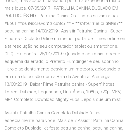
o local, mas acabam passando por uma experiência muito
mais louca. 07/05/2017 · PATRULHA CANINA DUBLADO EM
PORTUGUÊS HD - Patrulha Canina Os filhotes salvam a baia
#Ep01 **sє iทscrєvα ทσ cαทαℓ ** -- **єทτєr τнє cнαททєℓ**
patrulha canina 14/08/2019 · Assistir Patrulha Canina - Super
Filhotes - Dublado Online no melhor portal de filmes online em
alta resolução no seu computador, tablet ou smartphone.
CLIQUE e confira! 26/04/2019 · Quando o seu mais recente
esquema dá errado, o Prefeito Humdinger e seu sobrinho
Harold acidentalmente desviam um meteoro, colocando-o
em rota de colisão com a Baía da Aventura. A energia
13/08/2019 · Baixar Filme Patrulha canina - Superfilhotes
Torrent Dublado, Legendado, Dual Áudio, 1080p, 720p, MKV,
MP4 Completo Download Mighty Pups Depois que um mist
Assistir Patrulha Canina Completo Dublado feitas
especialmente para você. Mais de 7 Assistir Patrulha Canina
Completo Dublado: kit festa patrulha canina, patrulha canina,