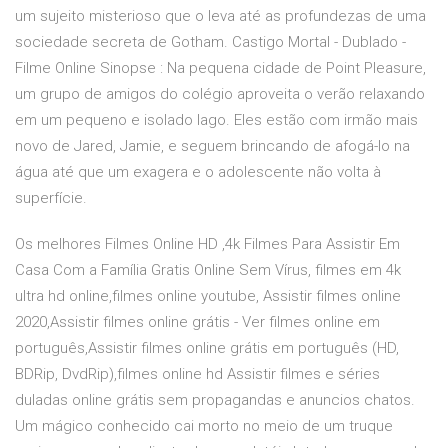
um sujeito misterioso que o leva até as profundezas de uma
sociedade secreta de Gotham. Castigo Mortal - Dublado -
Filme Online Sinopse : Na pequena cidade de Point Pleasure,
um grupo de amigos do colégio aproveita o verão relaxando
em um pequeno e isolado lago. Eles estão com irmão mais
novo de Jared, Jamie, e seguem brincando de afogá-lo na
água até que um exagera e o adolescente não volta à
superfície.
Os melhores Filmes Online HD ,4k Filmes Para Assistir Em
Casa Com a Família Gratis Online Sem Vírus, filmes em 4k
ultra hd online,filmes online youtube, Assistir filmes online
2020,Assistir filmes online grátis - Ver filmes online em
português,Assistir filmes online grátis em português (HD,
BDRip, DvdRip),filmes online hd Assistir filmes e séries
duladas online grátis sem propagandas e anuncios chatos.
Um mágico conhecido cai morto no meio de um truque