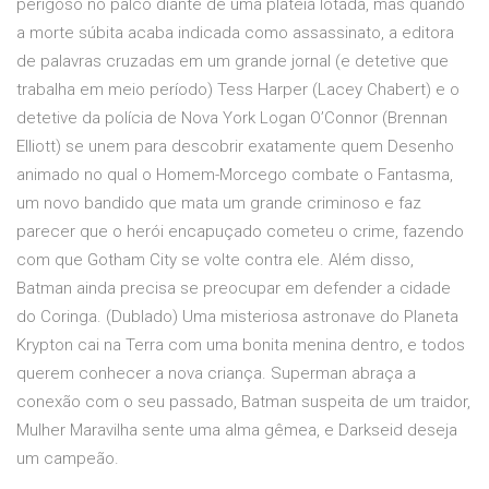
perigoso no palco diante de uma platéia lotada, mas quando
a morte súbita acaba indicada como assassinato, a editora
de palavras cruzadas em um grande jornal (e detetive que
trabalha em meio período) Tess Harper (Lacey Chabert) e o
detetive da polícia de Nova York Logan O’Connor (Brennan
Elliott) se unem para descobrir exatamente quem Desenho
animado no qual o Homem-Morcego combate o Fantasma,
um novo bandido que mata um grande criminoso e faz
parecer que o herói encapuçado cometeu o crime, fazendo
com que Gotham City se volte contra ele. Além disso,
Batman ainda precisa se preocupar em defender a cidade
do Coringa. (Dublado) Uma misteriosa astronave do Planeta
Krypton cai na Terra com uma bonita menina dentro, e todos
querem conhecer a nova criança. Superman abraça a
conexão com o seu passado, Batman suspeita de um traidor,
Mulher Maravilha sente uma alma gêmea, e Darkseid deseja
um campeão.