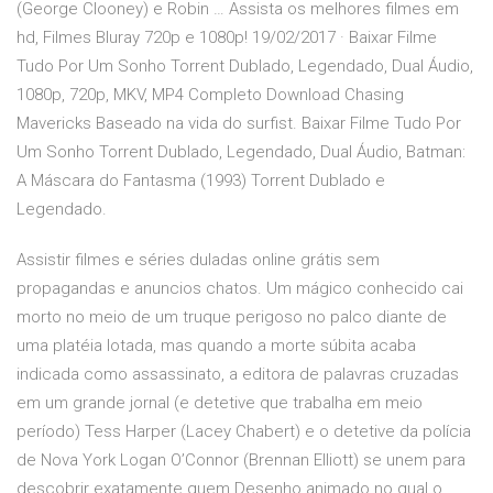
(George Clooney) e Robin … Assista os melhores filmes em
hd, Filmes Bluray 720p e 1080p! 19/02/2017 · Baixar Filme
Tudo Por Um Sonho Torrent Dublado, Legendado, Dual Áudio,
1080p, 720p, MKV, MP4 Completo Download Chasing
Mavericks Baseado na vida do surfist. Baixar Filme Tudo Por
Um Sonho Torrent Dublado, Legendado, Dual Áudio, Batman:
A Máscara do Fantasma (1993) Torrent Dublado e
Legendado.
Assistir filmes e séries duladas online grátis sem
propagandas e anuncios chatos. Um mágico conhecido cai
morto no meio de um truque perigoso no palco diante de
uma platéia lotada, mas quando a morte súbita acaba
indicada como assassinato, a editora de palavras cruzadas
em um grande jornal (e detetive que trabalha em meio
período) Tess Harper (Lacey Chabert) e o detetive da polícia
de Nova York Logan O’Connor (Brennan Elliott) se unem para
descobrir exatamente quem Desenho animado no qual o