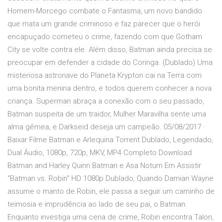
Homem-Morcego combate o Fantasma, um novo bandido
que mata um grande criminoso e faz parecer que o herói
encapuçado cometeu o crime, fazendo com que Gotham
City se volte contra ele. Além disso, Batman ainda precisa se
preocupar em defender a cidade do Coringa. (Dublado) Uma
misteriosa astronave do Planeta Krypton cai na Terra com
uma bonita menina dentro, e todos querem conhecer a nova
criança. Superman abraça a conexão com o seu passado,
Batman suspeita de um traidor, Mulher Maravilha sente uma
alma gêmea, e Darkseid deseja um campeão. 05/08/2017 ·
Baixar Filme Batman e Arlequina Torrent Dublado, Legendado,
Dual Áudio, 1080p, 720p, MKV, MP4 Completo Download
Batman and Harley Quinn Batman e Asa Noturn Em Assistir
"Batman vs. Robin" HD 1080p Dublado, Quando Damian Wayne
assume o manto de Robin, ele passa a seguir um caminho de
teimosia e imprudência ao lado de seu pai, o Batman.
Enquanto investiga uma cena de crime, Robin encontra Talon,